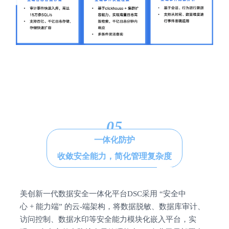
0
5
一体化防护
收敛安全能力，简化管理复杂度
美创新一代数据安全一体化平台DSC采用 “安全中
心 + 能力端” 的云-端架构，将数据脱敏、数据库审计、
访问控制、数据水印等安全能力模块化嵌入平台，实