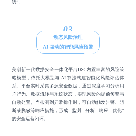
线”。
0
3
动态风险治理
AI 驱动的智能风险预警
美创新一代数据安全一体化平台DSC内置丰富的风险策
略模型，依托大模型与 AI 算法构建智能化风险评估体
系。平台实时采集多源安全数据，通过深度学习分析用
户行为、数据流转与系统状态，实现风险的提前预警与
自动处置。当检测到异常操作时，可自动触发告警、阻
断或脱敏等响应措施，形成 “监测 - 分析 - 响应 - 优化”
的安全运营闭环。