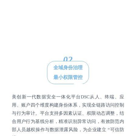
0
2
全域身份治理
最小权限管控
美创新一代数据安全一体化平台DSC从人、终端、应
用、账户四个维度构建身份体系，实现全链路访问控制
与行为审计。平台支持多因素认证、权限动态调整，结
合用户行为基线分析，精准识别异常访问，有效防范内
部人员越权操作与数据泄露风险，为企业建立 “可信防