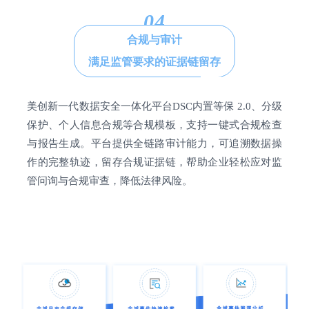
0
4
合规与审计
满足监管要求的证据链留存
美创新一代数据安全一体化平台DSC内置等保 2.0、
分级
保护
、个人信息合规等合规模板，支持一键式合规检查
与报告生成。平台提供全链路审计能力，可追溯数据操
作的完整轨迹，留存合规证据链，帮助企业轻松应对监
管问询与合规审查，降低法律风险。