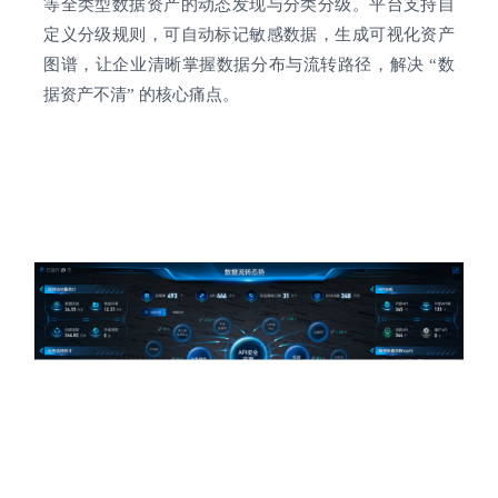
等全类型数据资产的动态发现与分类分级。平台支持自
定义分级规则，可自动标记敏感数据，生成可视化资产
图谱，让企业清晰掌握数据分布与流转路径，解决 “数
据资产不清” 的核心痛点。