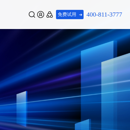
400-811-3777
免费试用
热门资讯
热门资讯
热门推荐
泄露情报周报
泄露情报周报
08-07
08-07
暗网数据泄露情报周报
暗网数据泄露情报周报
美创数据安全多智体
安全多智体获
安全多智体获
08-07
08-07
美创数据安全多智体获
美创数据安全多智体获
新一代 灾备一体化平台
gent标杆产
gent标杆产
评「AI Agent标杆产
评「AI Agent标杆产
重塑数据安全
重塑数据安全
品」：AI重塑数据安全
品」：AI重塑数据安全
数据流动平台


查看更多
查看更多
运营闭环
运营闭环
数据安全综合评估系统
务
证服务