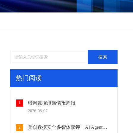
务
务
务
务
搜索
热门阅读
暗网数据泄露情报周报
1
2026-08-07
美创数据安全多智体获评「AI Agent标杆产品」：AI重塑数据安全运营闭环
2