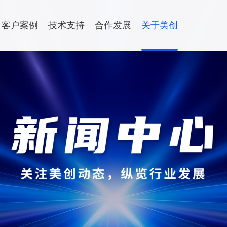
客户案例
技术支持
合作发展
关于美创
合作伙伴
全
年度培训
渠道专区
加入我们
数据流动
联系我们
安全运维服务
热门资讯
热门资讯
运维服务
08-07
08-07
暗网数据
暗网数据
灾备一体化平台
数据流动平台
产品咨询与试用
方案
数据库运维服务
据库物理复制
静态脱敏
总部与分支机构
户建设解决方案|大数据局数据流动及共享解决方
中间件运维服务
08-07
08-07
美创数据
美创数据
据库逻辑复制
数据水印
数据分类分级解决方案
国产信创改造服务
评「AI A
评「AI A
用版本同步
品」：AI
品」：AI
驻场运维服务
机同步


查看更多
查看更多
运营闭环
运营闭环
供数服务
量文件同步
安全咨询服务
据备份
数据出境安全治理服
键通
数据安全能力评估认