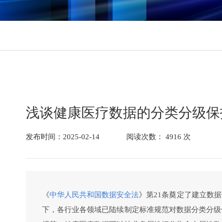
数据库
数据库防水坝
数据库防火墙
数据库安全审计
动态脱敏
流动域
静态脱敏
数据水印
浅谈健康医疗数据的分类分级保
API审计
API防控
发布时间：2025-02-14
阅读次数： 4916 次
医疗防统方
《
中华人民共和国数据安全法
》第21条奠定了建立数
下，各行业各领域已陆续制定标准规范对数据分类分级