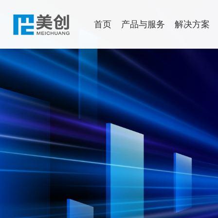
首页
产品与服务
解决方案
数据安全
行业解决方案
售后服务
渠道政策
了解美创
文档中心
申请成为
新闻中心
运行安
美创数据安全多智体
政府解决方案
公司介绍
公司动态
新一代 
政府解决
数据库保险箱
金融解决方案
发展历程
行业资讯
数
政务云多租
数据安全分类分级平台
医疗解决方案
企业文化
安全研究
数
案|市政府
数据安全综合评估系统
教育解决方案
权威认可
应
新一代 数据安全一体化平台
能源解决方案
美创年刊
主
存储域
物流交通解决方案
海
数据库加密
数
诺亚防勒索
灾备一
访问域