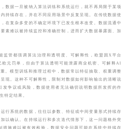
中，数据一旦被纳入算法训练和系统运行，就不再局限于某项
间内持续存在，并在不同应用场景中反复呈现。在传统数据使
境，在复杂多变的不确定环境下已发生根本改变。数据流通中
等要素难以被持续监控和准确控制，进而扩大数据暴露面、加
能监管都强调算法治理和透明度、可解释性，欧盟因X平台
.2亿欧元罚单，但由于‌算法透明可能泄露商业机密、可解释AI
重重。模型训练和推理过程中，数据常以特征抽取、权重调整
式呈现。这种不可解释性，限制对数据如何影响输出的清晰说
引发争议或风险，数据使用者无法确切说明数据所发挥的作
生特定结果。
或运行系统的数据，往往以参数、特征或中间变量形式持续存
式加以确认。在持续运行和多次迭代情形下，这一问题格外突
制措施难以被有效检验，数据安全问题可能在系统中持续存