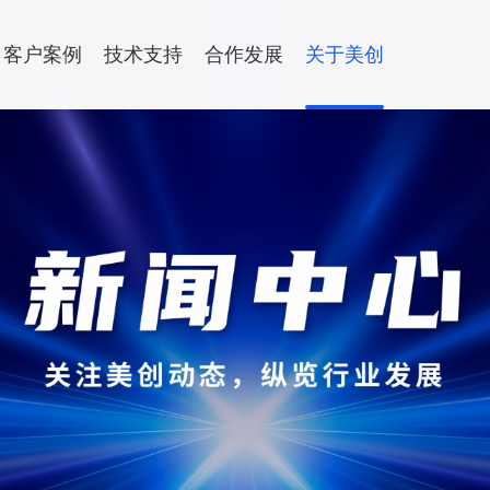
客户案例
技术支持
合作发展
关于美创
合作伙伴
全
年度培训
渠道专区
加入我们
数据流动
联系我们
安全运维服务
热门资讯
热门资讯
运维服务
08-07
08-07
暗网数据
暗网数据
灾备一体化平台
数据流动平台
产品咨询与试用
方案
数据库运维服务
据库物理复制
静态脱敏
总部与分支机构
户建设解决方案|大数据局数据流动及共享解决方
中间件运维服务
08-07
08-07
美创数据
美创数据
据库逻辑复制
数据水印
数据分类分级解决方案
国产信创改造服务
评「AI A
评「AI A
用版本同步
品」：AI
品」：AI
驻场运维服务
机同步


查看更多
查看更多
运营闭环
运营闭环
供数服务
量文件同步
安全咨询服务
据备份
数据出境安全治理服
键通
数据安全能力评估认