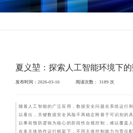
数据库
数据库防水坝
数据库防火墙
数据库安全审计
动态脱敏
流动域
静态脱敏
数据水印
夏义堃：探索人工智能环境下的
API审计
API防控
发布时间：2026-03-16
阅读次数： 3189 次
医疗防统方
随着人工智能的广泛应用，数据安全问题在系统运行
以看出，关键数据安全风险不再稳定附着于可识别的
以事前预防逻辑为核心的阶段性合规控制，难以覆盖
在多主体协作运行框架下，不同主体控制能力与责任