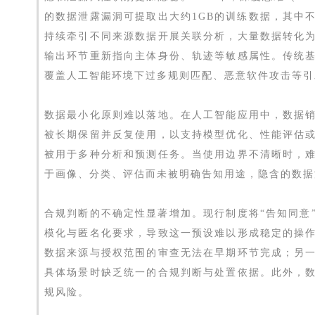
的数据泄露漏洞可提取出大约1GB的训练数据，其中
持续牵引不同来源数据开展关联分析，大量数据转化
输出环节重新指向主体身份、轨迹等敏感属性。传统
覆盖人工智能环境下过多规则匹配、恶意软件攻击等引
数据最小化原则难以落地。在人工智能应用中，数据
被长期保留并反复使用，以支持模型优化、性能评估
被用于多种分析和预测任务。当使用边界不清晰时，
于画像、分类、评估而未被明确告知用途，隐含的数据
合规判断的不确定性显著增加。现行制度将“告知同意
模化与匿名化要求，导致这一预设难以形成稳定的操
数据来源与授权范围的审查无法在早期环节完成；另
具体场景时缺乏统一的合规判断与处置依据。此外，
规风险。