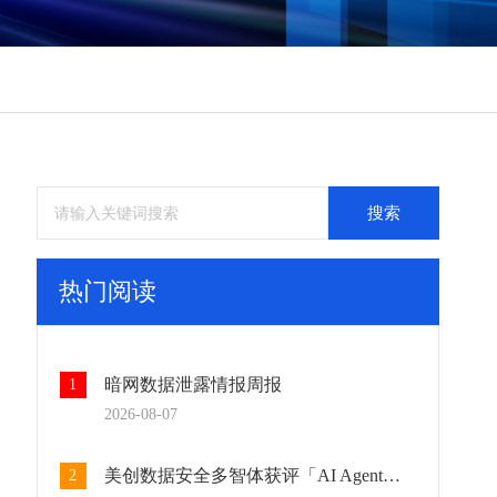
务
务
务
务
搜索
热门阅读
暗网数据泄露情报周报
1
2026-08-07
美创数据安全多智体获评「AI Agent标杆产品」：AI重塑数据安全运营闭环
2