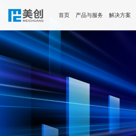
首页
产品与服务
解决方案
数据安全
行业解决方案
售后服务
渠道政策
了解美创
文档中心
申请成为
新闻中心
运行安
美创数据安全多智体
政府解决方案
公司介绍
公司动态
新一代 
政府解决
数据库保险箱
金融解决方案
发展历程
行业资讯
数
政务云多租
数据安全分类分级平台
医疗解决方案
企业文化
安全研究
数
案|市政府
数据安全综合评估系统
教育解决方案
权威认可
应
新一代 数据安全一体化平台
能源解决方案
美创年刊
主
存储域
物流交通解决方案
海
数据库加密
数
诺亚防勒索
灾备一
访问域