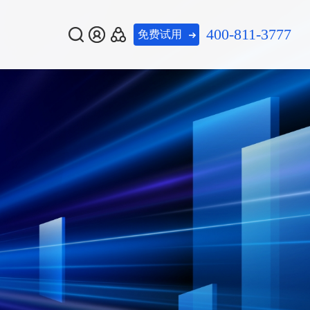
400-811-3777
免费试用
热门资讯
热门资讯
热门推荐
泄露情报周报
泄露情报周报
08-07
08-07
暗网数据泄露情报周报
暗网数据泄露情报周报
美创数据安全多智体
安全多智体获
安全多智体获
08-07
08-07
美创数据安全多智体获
美创数据安全多智体获
新一代 灾备一体化平台
gent标杆产
gent标杆产
评「AI Agent标杆产
评「AI Agent标杆产
重塑数据安全
重塑数据安全
品」：AI重塑数据安全
品」：AI重塑数据安全
数据流动平台


查看更多
查看更多
运营闭环
运营闭环
数据安全综合评估系统
务
证服务