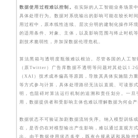
数据使用过程难以控制。
在实际的人工智能业务场景
具体处理行为。数据对系统输出的影响可能在较长时
用过程中，原本线性连续、层次分明的建制化操作环
的适用条件、对象、主体，以及影响范围与终止时机
剧技术脆弱性，并加深数据伦理危机。
算法黑箱与透明度瓶颈难以根治。尽管各国的人工智
（原Twitter）广告库数据不透明等问题对其处以‌1
（XAI）技术成本偏高等原因，导致其具体实施阻力
等方式参与计算，具体处理路径无法以直观、可读形
明，也阻碍对算法运行机制的追溯和责任划分。一旦
用，数据提供者和受影响主体也难以理解数据为何会产
数据状态不可验证加剧数据流转失序。纳入模型训练
在，是否仍在对模型输出产生影响，难以通过直观方
出。由于数据使用状态多变，既有合规承诺和风险控