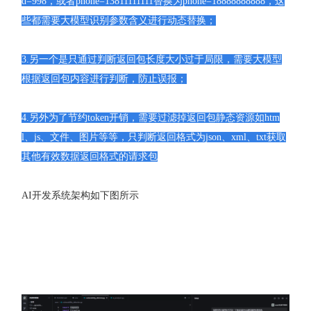
d=998，或者phone=13811111111替换为phone=18888888888，这
些都需要大模型识别参数含义进行动态替换；
3.另一个是只通过判断返回包长度大小过于局限，需要大模型
根据返回包内容进行判断，防止误报；
4.另外为了节约token开销，需要过滤掉返回包静态资源如htm
l、js、文件、图片等等，只判断返回格式为json、xml、txt获取
其他有效数据返回格式的请求包
AI开发系统架构如下图所示