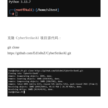
克隆 CyberStrikeAI 项目源代码：
git clone
https://github.com/Ed1s0nZ/CyberStrikeAI.git