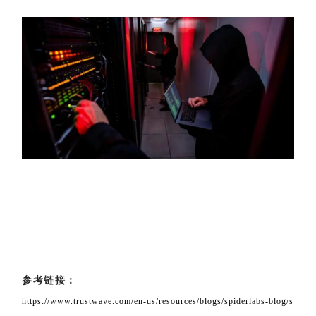
参考链接：
https://www.trustwave.com/en-us/resources/blogs/spiderlabs-blog/s