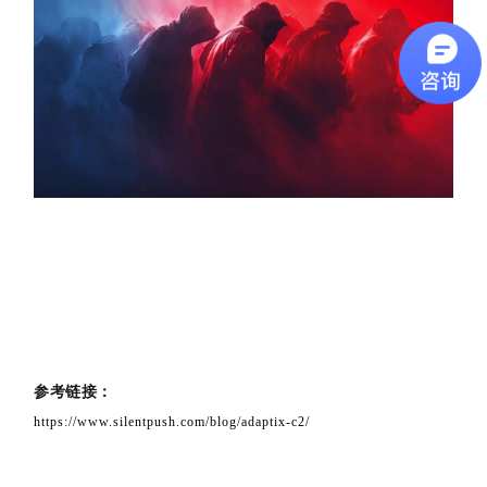
参考链接：
https://www.silentpush.com/blog/adaptix-c2/